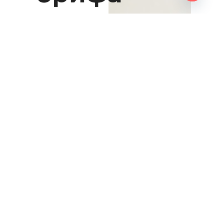
Open
chaty
ТСД —
современн
брендингов
агентство