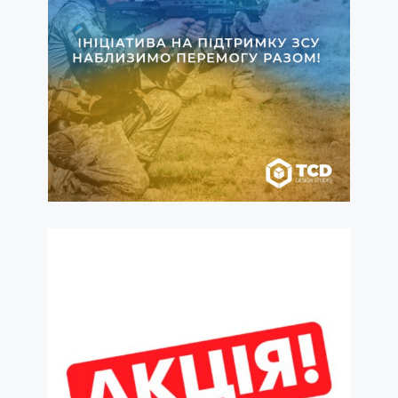
Инициатива в
поддержку ВСУ:
скидка – 15% на
дизайн и 20% на
печать этикеток
read more
ТСД
10.10.2022
АКЦИЯ! Новый
дизайн — новые
возможности