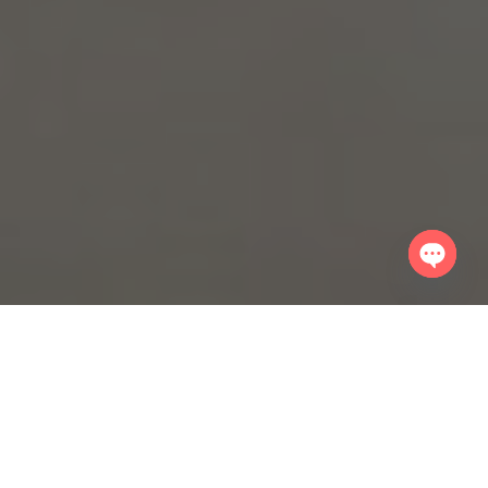
Open
chaty