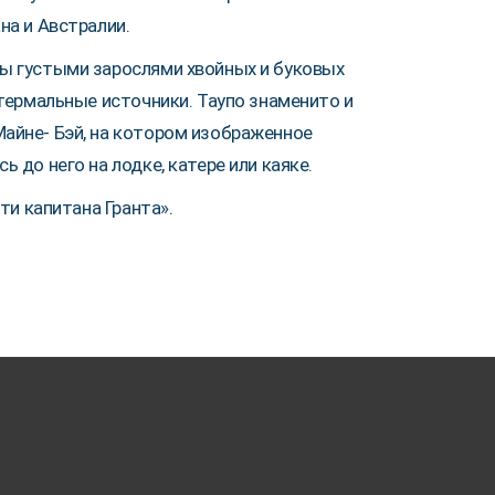
на и Австралии.
ты густыми зарослями хвойных и буковых
отермальные источники. Таупо знаменито и
айне- Бэй, на котором изображенное
 до него на лодке, катере или каяке.
ти капитана Гранта».