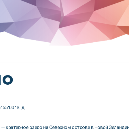
по
°55′00″ в. д.
o) — кратерное озеро на Северном острове в Новой Зеланди