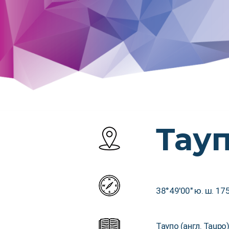
Тау
38°49′00″ ю. ш. 175
Таупо (англ. Taup