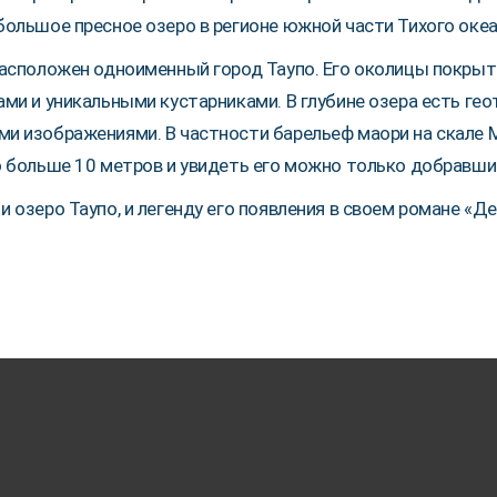
большое пресное озеро в регионе южной части Тихого океа
расположен одноименный город Таупо. Его околицы покры
ами и уникальными кустарниками. В глубине озера есть ге
и изображениями. В частности барельеф маори на скале М
о больше 10 метров и увидеть его можно только добравшись
и озеро Таупо, и легенду его появления в своем романе «Де