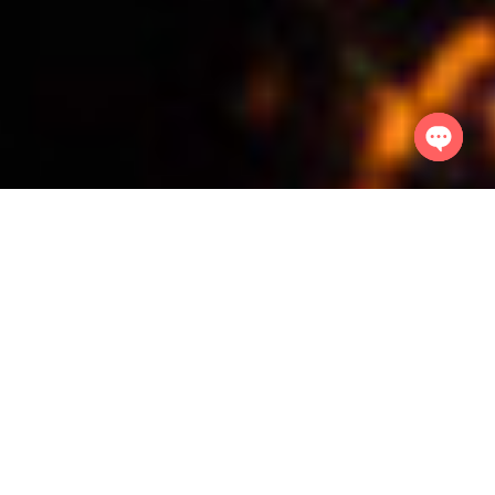
Open
chaty
Дизайн этикетки
для вина компании
«Дом близнецов»