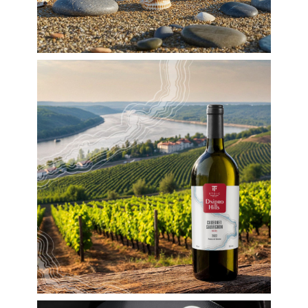
Торговая марка
Этикетки
Создание этикеток для
вина ТМ Dnipro Hills