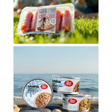
сосисок ТМ РОДИНА
Логотипы
Этикетки
Этикетки для продуктов питания
Дизайн этикеток для
рыбных консервов ТМ
Best Time