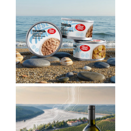
Этикетки для продуктов питания
Дизайн этикеток для
рыбных консервов ТМ
Best Time
Торговая марка
Этикетки
Создание этикеток для
вина ТМ Dnipro Hills