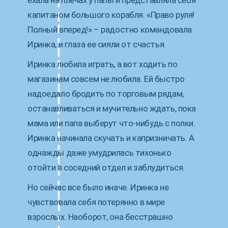
ехала на плечах у папы и представляла себя
капитаном большого корабля. «Право руля!
Полный вперед!» – радостно командовала
Иринка, и глаза ее сияли от счастья.
Иринка любила играть, а вот ходить по
магазинам совсем не любила. Ей быстро
надоедало бродить по торговым рядам,
останавливаться и мучительно ждать, пока
мама или папа выберут что-нибудь с полки.
Иринка начинала скучать и капризничать. А
однажды даже умудрилась тихонько
отойти в соседний отдел и заблудиться.
Но сейчас все было иначе. Иринка не
чувствовала себя потерянно в мире
взрослых. Наоборот, она бесстрашно