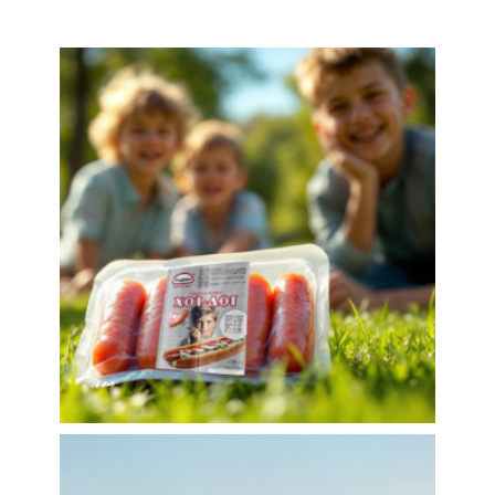
Продуктовый дизайн
Этикетка для мяса и колбасы
Этикетки для продуктов питания
Разработка дизайна
этикетки для детских
сосисок ТМ РОДИНА
Логотипы
Этикетки