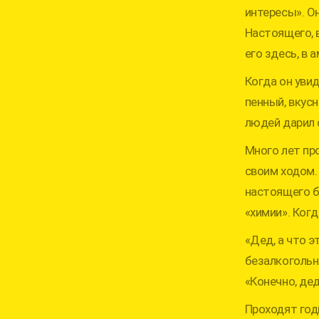
интересы». О
Настоящего, в
его здесь, в 
Когда он увид
пенный, вкус
людей дарил 
Много лет про
своим ходом. 
настоящего бо
«химии». Ког
«Дед, а что э
безалкогольн
«Конечно, де
Проходят год