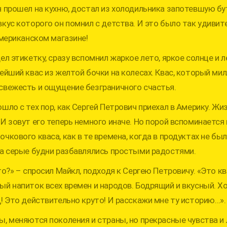
н прошел на кухню, достал из холодильника запотевшую бу
кус которого он помнил с детства. И это было так удивите
американском магазине!
ел этикетку, сразу вспомнил жаркое лето, яркое солнце и л
нейший квас из желтой бочки на колесах. Квас, который ми
свежесть и ощущение безграничного счастья.
шло с тех пор, как Сергей Петрович приехал в Америку. Жи
И зовут его теперь немного иначе. Но порой вспоминается 
чкового кваса, как в те времена, когда в продуктах не бы
да серые будни разбавлялись простыми радостями.
то?» – спросил Майкл, подходя к Сергею Петровичу. «Это к
ый напиток всех времен и народов. Бодрящий и вкусный. Х
д! Это действительно круто! И расскажи мне ту историю…».
ы, меняются поколения и страны, но прекрасные чувства и