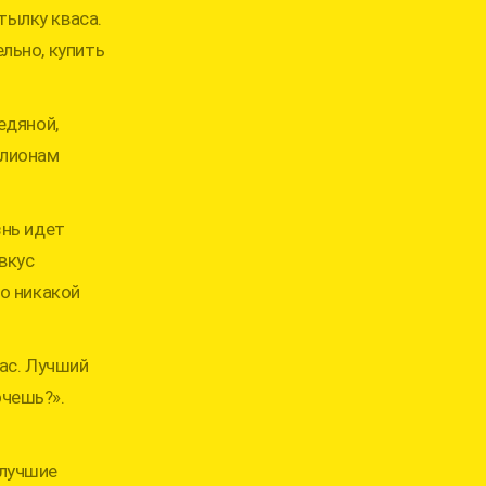
тылку кваса.
льно, купить
едяной,
ллионам
знь идет
вкус
ло никакой
вас. Лучший
очешь?».
 лучшие