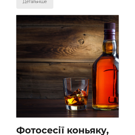
Детальніше
Фотосесії коньяку,