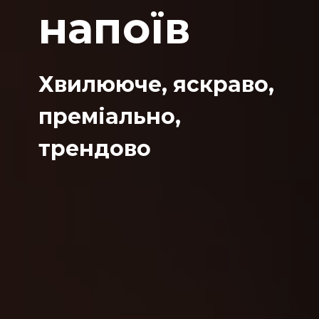
напоїв
Хвилююче, яскраво,
преміально,
трендово