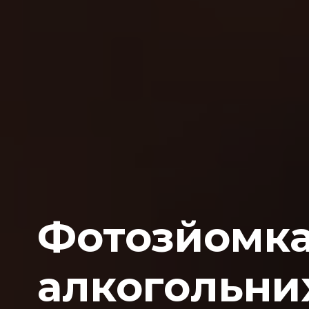
Фотозйомк
алкогольни