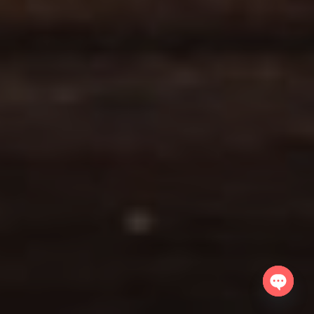
Open
chaty