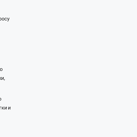
росу
го
и,
о
тки и