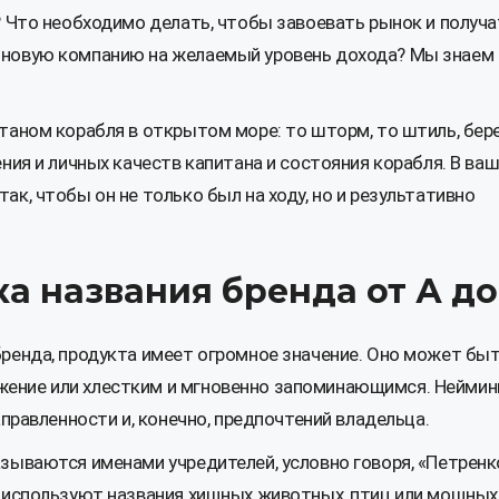
? Что необходимо делать, чтобы завоевать рынок и получа
 новую компанию на желаемый уровень дохода? Мы знаем
таном корабля в открытом море: то шторм, то штиль, бер
ния и личных качеств капитана и состояния корабля. В ва
к, чтобы он не только был на ходу, но и результативно
а названия бренда от А до
ренда, продукта имеет огромное значение. Оно может бы
ение или хлестким и мгновенно запоминающимся.
Неймин
аправленности и, конечно, предпочтений владельца.
зываются именами учредителей, условно говоря, «Петренк
а используют названия хищных животных, птиц или мощных