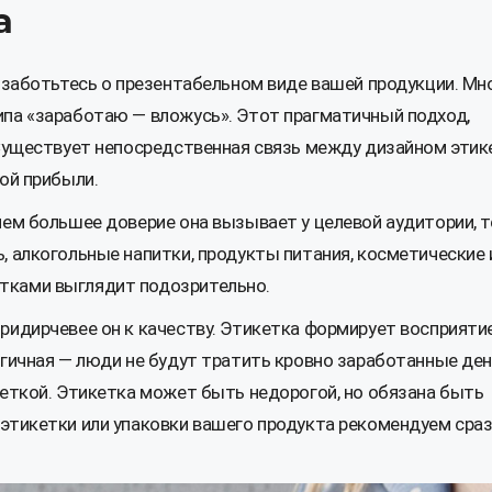
а
позаботьтесь о презентабельном виде вашей продукции. Мн
ипа «заработаю — вложусь». Этот прагматичный подход,
 Существует непосредственная связь между дизайном этик
мой прибыли.
чем большее доверие она вызывает у целевой аудитории, 
, алкогольные напитки, продукты питания, косметические 
тками выглядит подозрительно.
ридирчевее он к качеству. Этикетка формирует восприяти
огичная — люди не будут тратить кровно заработанные ден
кеткой. Этикетка может быть недорогой, но обязана быть
этикетки или упаковки вашего продукта рекомендуем сраз