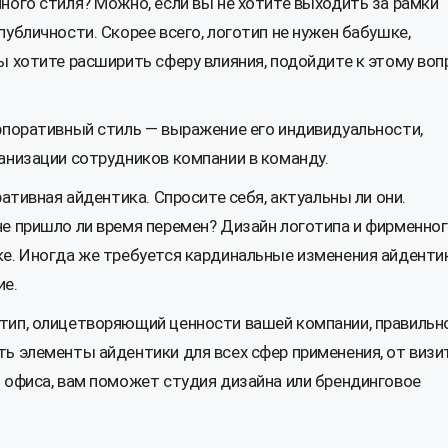
ного стиля? Можно, если вы не хотите выходить за рамки
убличности. Скорее всего, логотип не нужен бабушке,
ы хотите расширить сферу влияния, подойдите к этому воп
рпоративный стиль — выражение его индивидуальности,
анизации сотрудников компании в команду.
ративная айдентика. Спросите себя, актуальны ли они.
е пришло ли время перемен? Дизайн логотипа и фирменно
е. Иногда же требуется кардинальные изменения айдентик
ие.
тип, олицетворяющий ценности вашей компании, правильн
ь элементы айдентики для всех сфер применения, от визи
 офиса, вам поможет студия дизайна или брендинговое