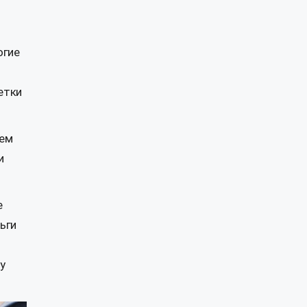
огие
етки
тем
и
е
ьги
у