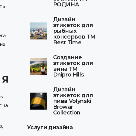
РОДИНА
ть
Дизайн
этикеток для
рыбных
ега
консервов ТМ
Best Time
ших
Создание
этикеток для
вина ТМ
Dnipro Hills
 Я
Дизайн
этикеток для
ть
пива Volynski
г на
Browar
Collection
о,
Услуги дизайна