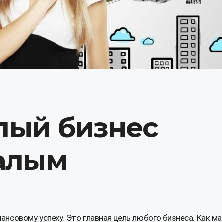
лый бизнес
малым
нсовому успеху. Это главная цель любого бизнеса. Как м