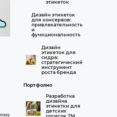
этикеток
Дизайн этикеток
для консервов:
привлекательность
и
функциональность
Дизайн
этикеток для
сидра:
стратегический
инструмент
роста бренда
Портфолио
Разработка
дизайна
этикетки для
детских
алому
сосисок ТМ