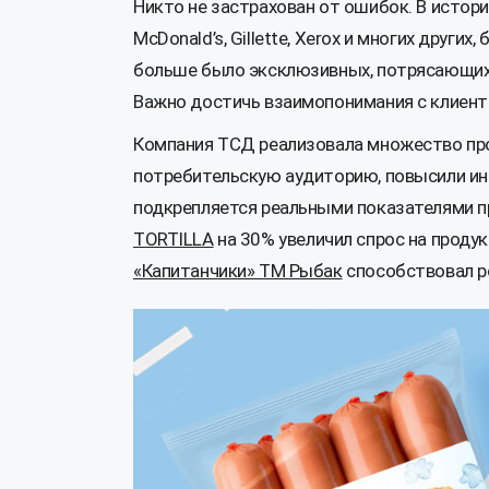
Никто не застрахован от ошибок. В истории
McDonald’s, Gillette, Xerox и многих друг
больше было эксклюзивных, потрясающих,
Важно достичь взаимопонимания с клиенто
Компания ТСД реализовала множество про
потребительскую аудиторию, повысили инт
подкрепляется реальными показателями п
TORTILLA
на 30% увеличил спрос на проду
«Капитанчики» ТМ Рыбак
способствовал р