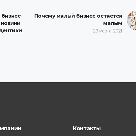
 бизнес-
Почему малый бизнес остается
і новини
малым
̆дентики
29 марта, 2021
омпании
Контакты