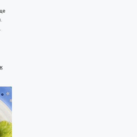
еще
.
.
к