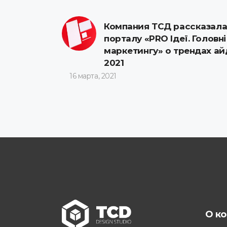
Компания ТСД рассказала
порталу «PRO Ідеї. Головн
маркетингу» о трендах аи
2021
16 марта, 2021
О к