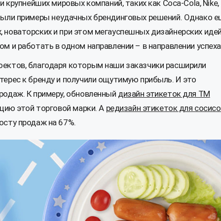
 крупнейших мировых компаний, таких как Coca-Cola, Nike,
их, были примеры неудачных брендинговых решений. Однако 
 новаторских и при этом мегауспешных дизайнерских идей
м и работать в одном направлении – в направлении успеха
ектов, благодаря которым наши заказчики расширили
ерес к бренду и получили ощутимую прибыль. И это
родаж. К примеру, обновленный
дизайн этикеток для ТМ
кцию этой торговой марки. А
редизайн этикеток для сосисо
осту продаж на 67%.