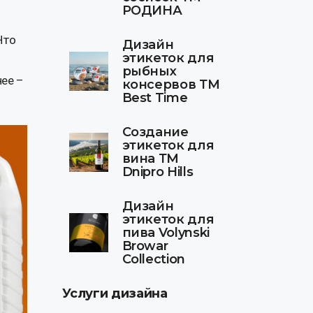
РОДИНА
Что
Дизайн
этикеток для
рыбных
нее –
консервов ТМ
Best Time
Создание
этикеток для
вина ТМ
Dnipro Hills
Дизайн
этикеток для
пива Volynski
Browar
Collection
Услуги дизайна