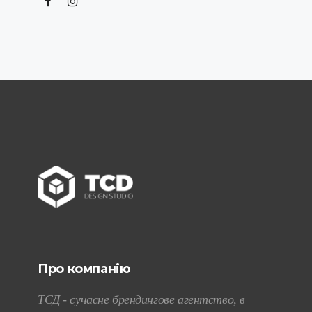
Про компанію
ТСД - сучасне брендингове агентство, в