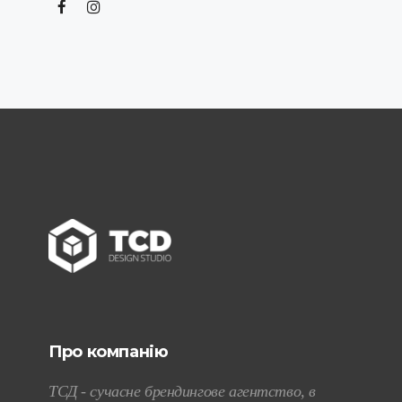
Про компанію
ТСД - сучасне брендингове агентство, в