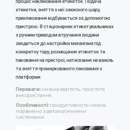
процес наклеювання етикеток. Подача
етикетки, зняття з неї захисного шару,
приклеювання відбувається за допомогою
пристрою. В стаціонарних етикетувальниках
з ручним приводом втручання людини
зводиться до настройки механізма під
конкретну тару, розміщення етикеток та
паковання на пристрої, натискання на важіль
та зняття промаркованого паковання з
платформи.
низька вартість, простота
Переваги:
використання.
продуктивність нижча
Особливості:
порівняно з автоматичними
системами.