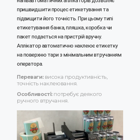
напівавтоматичних аплікаторів дозволяє
пришвидшити процес етикетування та
підвищити його точність. При цьому типі
етикетування банка, пляшка, коробка чи
пакет подається на пристрій вручну.
Аплікатор автоматично наклеює етикетку
на поверхню тари з мінімальним втручанням
оператора.
висока продуктивність,
Переваги:
точність наклеювання.
потребує деякого
Особливості:
ручного втручання.