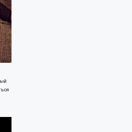
ный
ться