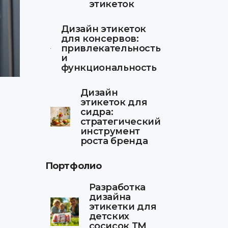
этикеток
Дизайн этикеток
для консервов:
привлекательность
и
функциональность
Дизайн
этикеток для
сидра:
стратегический
инструмент
роста бренда
Портфолио
Разработка
дизайна
этикетки для
детских
сосисок ТМ