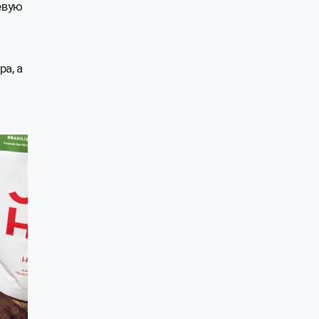
евую
а, а