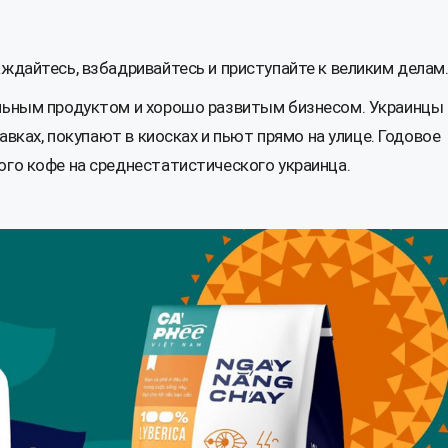
аждайтесь, взбадривайтесь и приступайте к великим делам
альным продуктом и хорошо развитым бизнесом. Украинцы
равках, покупают в киосках и пьют прямо на улице. Годовое
ого кофе на среднестатистического украинца.