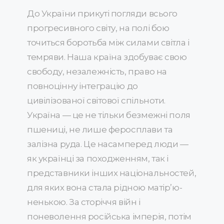
До України прикуті погляди всього
прогресивного світу, на полі бою
точиться боротьба між силами світла і
темряви. Наша країна здобуває свою
свободу, незалежність, право на
повноцінну інтеграцію до
цивілізованої світової спільноти.
Україна — це не тільки безмежні поля
пшениці, не лише феросплави та
залізна руда. Це насамперед люди —
як українці за походженням, так і
представники інших національностей,
для яких вона стала рідною матір’ю-
ненькою. За сторіччя війн і
поневолення російська імперія, потім