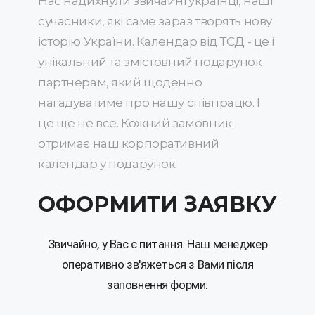
Нас надихнули звичайні українці, наші
сучасники, які саме зараз творять нову
історію України. Календар від ТСД - це і
унікальний та змістовний подарунок
партнерам, який щоденно
нагадуватиме про нашу співпрацю. І
це ще не все. Кожний замовник
отримає наш корпоративний
календар у подарунок.
ОФОРМИТИ ЗАЯВКУ
Звичайно, у Вас є питання. Наш менеджер
оперативно зв'яжеться з Вами після
заповнення форми: