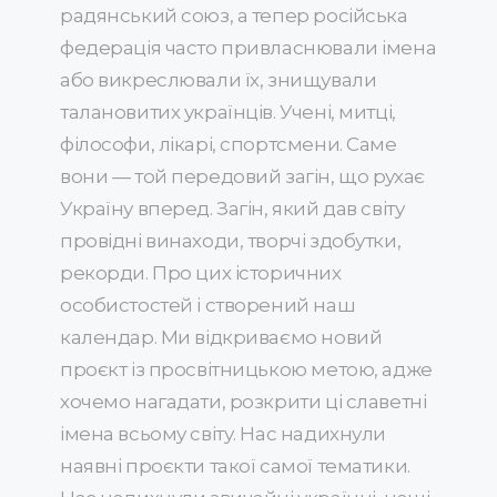
радянський союз, а тепер російська
федерація часто привласнювали імена
або викреслювали їх, знищували
талановитих українців. Учені, митці,
філософи, лікарі, спортсмени. Саме
вони — той передовий загін, що рухає
Україну вперед. Загін, який дав світу
провідні винаходи, творчі здобутки,
рекорди. Про цих історичних
особистостей і створений наш
календар. Ми відкриваємо новий
проєкт із просвітницькою метою, адже
хочемо нагадати, розкрити ці славетні
імена всьому світу. Нас надихнули
наявні проєкти такої самої тематики.