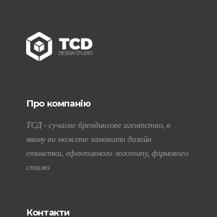
Про компанію
ТСД - сучасне брендингове агентство, в
якому ви можете замовити дизайн
етикетки, ефективного логотипу, фірмового
стилю
Контакти