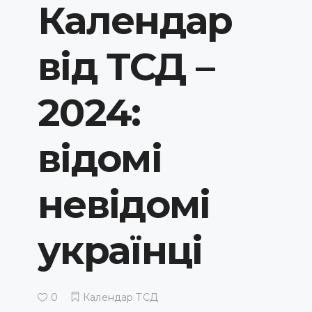
Календар
від ТСД –
2024:
відомі
невідомі
українці
0
Календар ТСД