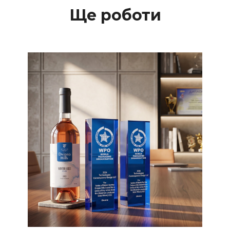
Ще роботи
Етикетки
Етикетки для вина
Упаковка
Перемога в
міжнародному
конкурсі упаковки
WorldStar Awards 2026