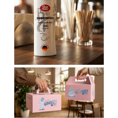
Редизайн
Редизайн етикетки
для підсолоджувача
ТМ Best Time
Етикетки
Етикетки для продуктів харчування
Упаковка
Дизайн пакування для
кондитерського