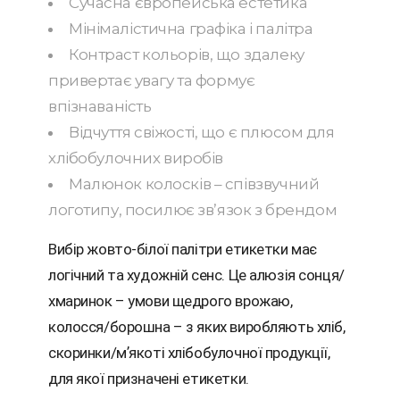
Сучасна європейська естетика
Мінімалістична графіка і палітра
Контраст кольорів, що здалеку
привертає увагу та формує
впізнаваність
Відчуття свіжості, що є плюсом для
хлібобулочних виробів
Малюнок колосків – співзвучний
логотипу, посилює звʼязок з брендом
Вибір жовто-білої палітри етикетки має
логічний та художній сенс. Це алюзія сонця/
хмаринок – умови щедрого врожаю,
колосся/борошна – з яких виробляють хліб,
скоринки/мʼякоті хлібобулочної продукції,
для якої призначені етикетки.