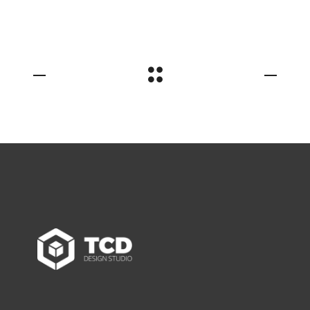
бренду (Польща,
країни ЄС)