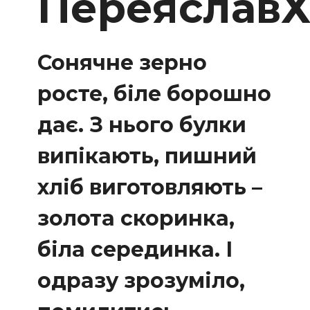
ПереяславХ
Сонячне зерно
росте, біле борошно
дає. З нього булки
випікають, пишний
хліб виготовляють –
золота скоринка,
біла серединка.
І
одразу зрозуміло,