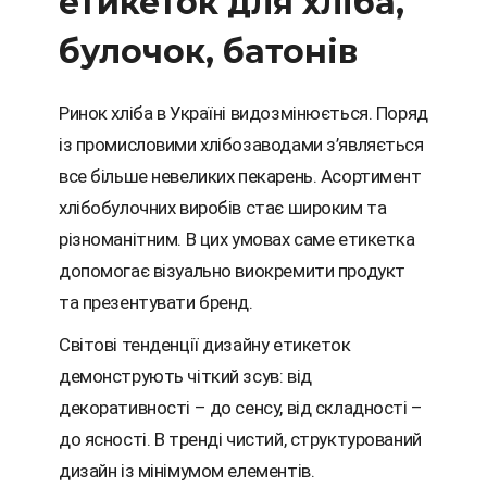
етикеток для хліба,
булочок, батонів
Ринок хліба в Україні видозмінюється. Поряд
із промисловими хлібозаводами з’являється
все більше невеликих пекарень. Асортимент
хлібобулочних виробів стає широким та
різноманітним. В цих умовах саме етикетка
допомогає візуально виокремити продукт
та презентувати бренд.
Світові тенденції дизайну етикеток
демонструють чіткий зсув: від
декоративності – до сенсу, від складності –
до ясності. В тренді чистий, структурований
дизайн із мінімумом елементів.