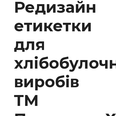
Редизайн
етикетки
для
хлібобулоч
виробів
ТМ