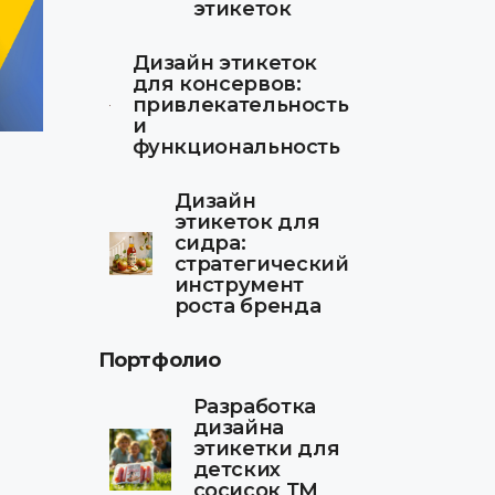
этикеток
Дизайн этикеток
для консервов:
привлекательность
и
функциональность
Дизайн
этикеток для
сидра:
стратегический
инструмент
роста бренда
Портфолио
Разработка
дизайна
этикетки для
детских
сосисок ТМ