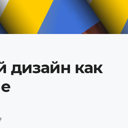
 дизайн как
не
?