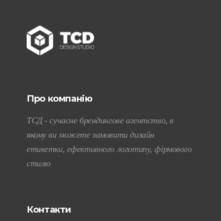
Про компанію
ТСД - сучасне брендингове агентство, в
якому ви можете замовити дизайн
етикетки, ефективного логотипу, фірмового
стилю
Контакти