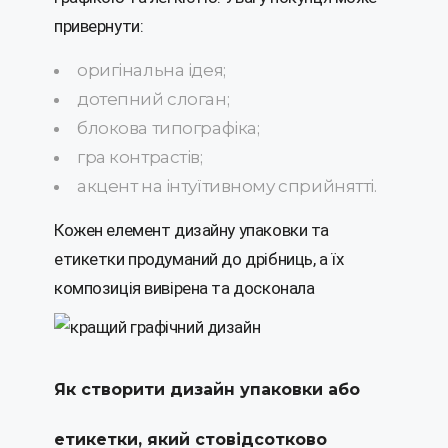
привернути:
оригінальна ідея;
дотепний слоган;
блокова типографіка;
гра контрастів;
акцент на інтуїтивному сприйнятті.
Кожен елемент дизайну упаковки та
етикетки продуманий до дрібниць, а їх
композиція вивірена та досконала
Як створити дизайн упаковки або
етикетки, який стовідсотково