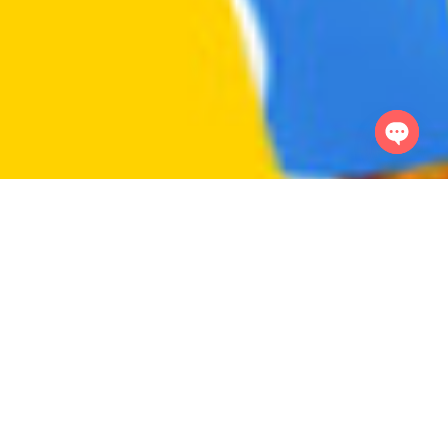
Open
chaty
Лінійка
чипсів
HiChips