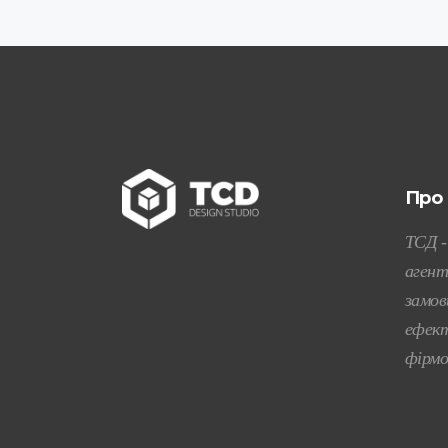
Про
ТСД -
агент
замов
ефект
фірмо