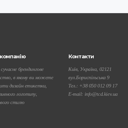
 компанію
Контакти
 сучасне брендингове
Київ, Україна, 02121
ство, в якому ви можете
вул.Бориспільська 9
ити дизайн етикетки,
Тел.:
+38 050 012 09 17
ивного логотипу,
E-mail:
info@tcd.kiev.ua
вого стилю