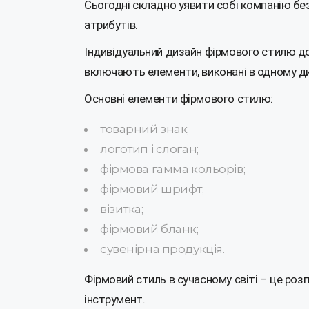
Сьогодні складно уявити собі компанію без 
атрибутів.
Індивідуальний дизайн фірмового стилю до
включають елементи, виконані в одному ди
Основні елементи фірмового стилю:
товарний знак;
логотип і слоган;
фірмова гамма кольорів;
фірмовий шрифт;
візитка;
фірмовий бланк;
сувенірна продукція.
Фірмовий стиль в сучасному світі – це роз
інструмент.