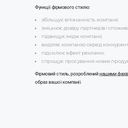
Функції фірмового стилю:
збільшує впізнанність компанії;
зміцнює довіру партнерів і спожив
підвищує імідж компанії;
виділяє компанію серед конкуренті
підсилює ефект реклами;
спрощує просування нових продукт
Фірмовий стиль, розроблений
нашими фахі
образ вашої компанії.