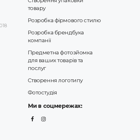
Створення упаковки
товару
Розробка фірмового стилю
2018
Розробка брендбука
компанії
Предметна фотозйомка
для ваших товарів та
послуг
Створення логотипу
Фотостудія
Ми в соцмережах: