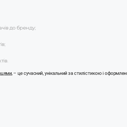
ачів до бренду;
в;
ів.
вцями
, – це сучасний, унікальний за стилістикою і оформле