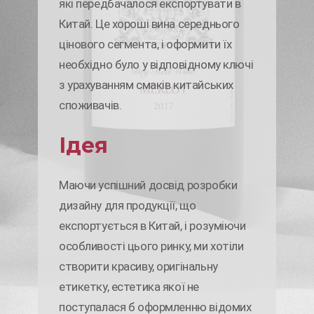
які передбачалося експортувати в
Китай. Це хороші вина середнього
цінового сегмента, і оформити їх
необхідно було у відповідному ключі
з урахуванням смаків китайських
споживачів.
Ідея
Маючи успішний досвід розробки
дизайну для продукції, що
експортується в Китай, і розуміючи
особливості цього ринку, ми хотіли
створити красиву, оригінальну
етикетку, естетика якої не
поступалася б оформленню відомих