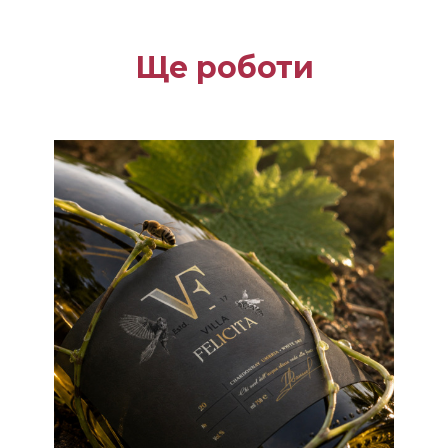
Ще роботи
Етикетки
Етикетки для вина
Лого
Дизайн
логотипу та
етикетки для
вина Villa
Felicita (Італія)