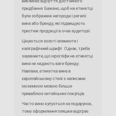
викликає відчуття достойного
придбання. Бажано, щоб на етикетці
були зображені нагороди і регалії
вина або бренду, які підвищують
престиж продукції в очах аудиторії.
Цінуються золоті елементи і
каліграфічний шрифт. Однак, треба
зауважити, що ієрогліфи на етикетці
вина не надають ваги бренду.
Навпаки, етикетка вина в
європейському стилі з написами
іноземною мовою більше
приваблює китайських покупців.
Часто вино купується на подарунок,
тому оформлення пляшки відіграє