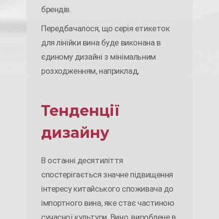
брендів.
Передбачалося, що серія етикеток
для лінійки вина буде виконана в
єдиному дизайні з мінімальним
розходженням, наприклад,
відрізнятися тільки назвою. Ми
вирішили не використовувати
Тенденції
популярні прийоми, і, в той же час,
прагнули враховувати актуальні
дизайну
тенденції світового дизайну, які б
знайшли відгук у цільової аудиторії.
В останні десятиліття
спостерігається значне підвищення
інтересу китайського споживача до
імпортного вина, яке стає частиною
сучасної культури. Вино, вироблене в