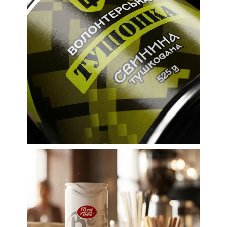
Етикетки для продуктів харчування
Етикетки для
волонтерської
тушонки
Етикетки
Етикетки для продуктів харчування
Редизайн
Редизайн