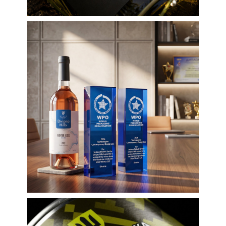
Етикетки
Етикетки для вина
Упаковка
Перемога в
міжнародному
конкурсі
упаковки
WorldStar
Awards 2026
Етикетки