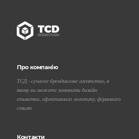
Про компанію
ТСД - сучасне брендингове агентство, в
якому ви можете замовити дизайн
етикетки, ефективного логотипу, фірмового
стилю
Контакти