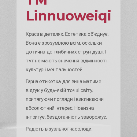
Linnuoweiqi
Краса в деталях. Естетика об’єднує.
Вона є зрозумілою всім, оскільки
дотична до глибинних струн душі. І
тут не мають значення відмінності
культур і ментальностей.
Гарна етикетка для вина матиме
відгук у будь-якій точці світу,
притягуючи погляди і викликаючи
абсолютний інтерес. Новизна
інтригує, бездоганність заворожує.
Радість візуальної насолоди,