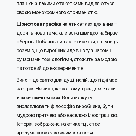
пляшки з такими етикетками виділяються
своєю монохромного стриманістю.
Шрифтова графіка
на етикетках для вина –
досить нова тема, але вона швидко набирає
обертів. Побачивши такі етикетки, покупець
розуміє, що виробник йде в ногу з часом і
сучасними технологіями, стежить за модою
та готовий до експериментів.
Вино – це свято для душі, напій, що піднімає
настрій. Не випадково тому трендом стали
етикетки-комікси
. Вони можуть
висловлювати філософію виробника, бути
мудрою притчею або веселою ілюстрацією.
Історія, зображена на етикетці, стає
зрозумілішою з кожним ковтком.