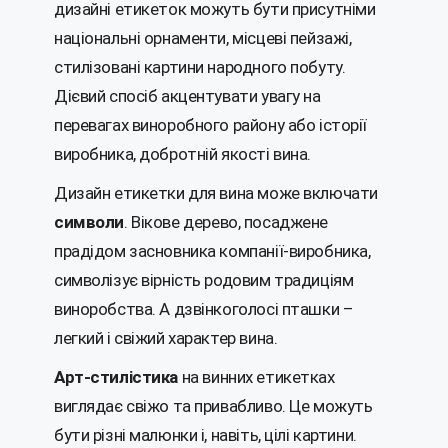
дизайні етикеток можуть бути присутніми
національні орнаменти, місцеві пейзажі,
стилізовані картини народного побуту.
Дієвий спосіб акцентувати увагу на
перевагах виноробного району або історії
виробника, добротній якості вина.
Дизайн етикетки для вина може включати
символи
. Вікове дерево, посаджене
прадідом засновника компанії-виробника,
символізує вірність родовим традиціям
виноробства. А дзвінкоголосі пташки –
легкий і свіжий характер вина.
Арт-стилістика
на винних етикетках
виглядає свіжо та привабливо. Це можуть
бути різні малюнки і, навіть, цілі картини.