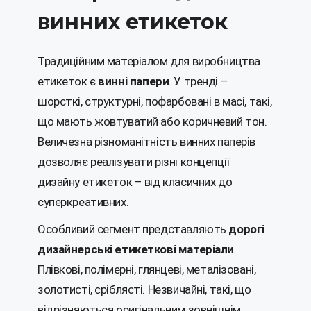
винних етикеток
Традиційним матеріалом для виробництва
етикеток є
винні папери
. У тренді –
шорсткі, структурні, пофарбовані в масі, такі,
що мають жовтуватий або коричневий тон.
Величезна різноманітність винних паперів
дозволяє реалізувати різні концепції
дизайну етикеток – від класичних до
суперкреативних.
Особливий сегмент представляють
дорогі
дизайнерські етикеткові матеріали
.
Плівкові, полімерні, глянцеві, металізовані,
золотисті, сріблясті. Незвичайні, такі, що
відрізняються оригінальним зовнішнім