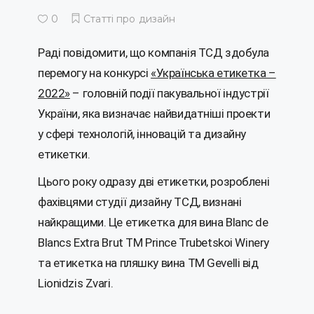
0
Статті про дизайн
Раді повідомити, що компанія ТСД здобула
перемогу на конкурсі
«Українська етикетка –
2022»
– головній події пакувальної індустрії
України, яка визначає найвидатніші проекти
у сфері технологій, інновацій та дизайну
етикетки.
Цього року одразу дві етикетки, розроблені
фахівцями студії дизайну ТСД, визнані
найкращими.
Це етикетка для вина Blanc de
Blancs Extra Brut ТМ Prince Trubetskoi Winery
та етикетка на пляшку вина ТМ Gevelli від
Lionidzis Zvari.