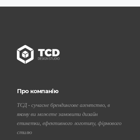
Про компанію
ТСД - сучасне брендингове агентство, в
якому ви можете замовити дизайн
етикетки, ефективного логотипу, фірмового
стилю