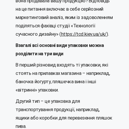
вона продавала вашу продукцію? Відповідь
на це питання включає в себе серйозний
маркетинговий аналіз, яким із задоволенням
поділяться фахівці студії «Технології
сучасного дизайну» (
https://tcd.kiev.ua/uk/
).
Взагалі всі основні види упаковки можна
розділити на три види
В перший різновид входять ті упаковки, які
стоять на прилавках магазина – наприклад,
баночка йогурту, пляшечка вина і інші
«вітринні» упаковки.
Другий тип – це упаковка для
транспортування продукції, наприклад,
ящики або коробки для перевезення пляшок
пива.