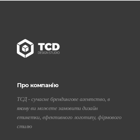
Про компанію
ТСД - сучасне брендингове агентство, в
якому ви можете замовити дизайн
етикетки, ефективного логотипу, фірмового
стилю