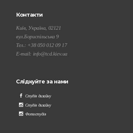
Контакти
Київ, Україна, 02121
вул.Бориспільська 9
Тел.:
+38 050 012 09 17
E-mail:
info@tcd.kiev.ua
Слідкуйте за нами
Студія дизайну
Студія дизайну
Фотостудія