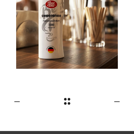
Редизайн етикетки
для підсолоджувача
ТМ Best Time