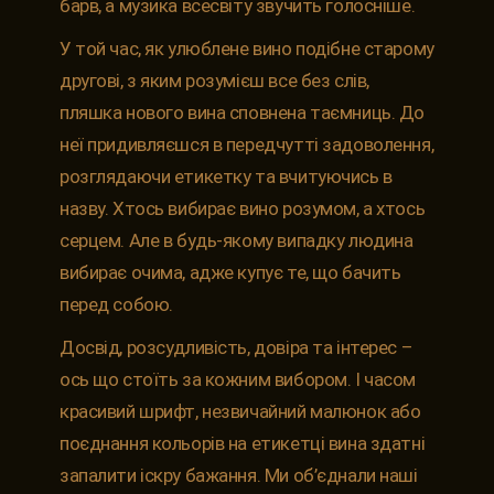
барв, а музика всесвіту звучить голосніше.
У той час, як улюблене вино подібне старому
другові, з яким розумієш все без слів,
пляшка нового вина сповнена таємниць. До
неї придивляєшся в передчутті задоволення,
розглядаючи етикетку та вчитуючись в
назву. Хтось вибирає вино розумом, а хтось
серцем. Але в будь-якому випадку людина
вибирає очима, адже купує те, що бачить
перед собою.
Досвід, розсудливість, довіра та інтерес –
ось що стоїть за кожним вибором. І часом
красивий шрифт, незвичайний малюнок або
поєднання кольорів на етикетці вина здатні
запалити іскру бажання. Ми об’єднали наші