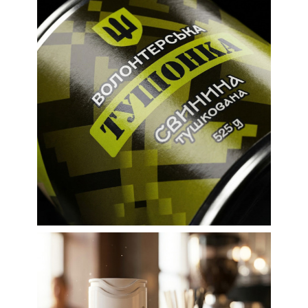
Етикетки
Етикетки для продуктів харчування
Етикетки для
волонтерської
тушонки
Етикетки
Етикетки для продуктів харчування
Редизайн