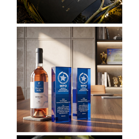
Етикетки
Етикетки для вина
Упаковка
Перемога в
міжнародному
конкурсі упаковки
WorldStar Awards 2026