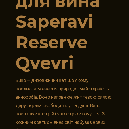
для вина
Saperavi
Reserve
Qvevri
Вино – дивовижний напій, в якому
поєдналася енергія природи і майстерність
виноробів. Воно наповнює життєвою силою,
дарує крила свободи тілу та душі. Вино
покращує настрій і загострює почуття. З
кожним ковтком вина світ набуває нових