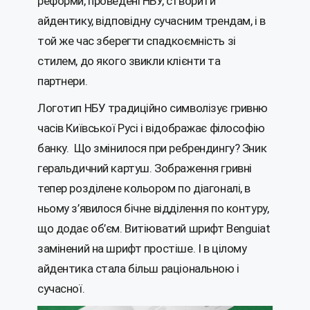
реформи, проведені НБУ, створити
айдентику, відповідну сучасним трендам, і в
той же час зберегти спадкоємність зі
стилем, до якого звикли клієнти та
партнери.
Логотип НБУ традиційно символізує гривню
часів Київської Русі і відображає філософію
банку. Що змінилося при ребрендингу? Зник
геральдичний картуш. Зображення гривні
тепер розділене кольором по діагоналі, в
ньому з’явилося бічне відділення по контуру,
що додає об’єм. Витіюватий шрифт Benguiat
замінений на шрифт простіше. І в цілому
айдентика стала більш раціональною і
сучасної.