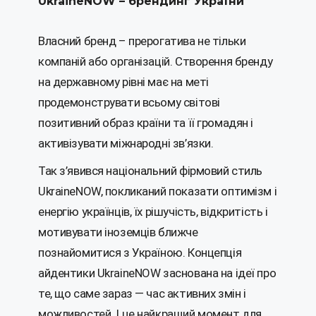
UkraineNOW – брендинг України
Власний бренд – прерогатива не тільки
компаній або організацій. Створення бренду
на державному рівні має на меті
продемонструвати всьому світові
позитивний образ країни та її громадян і
активізувати міжнародні зв’язки.
Так з’явився національний фірмовий стиль
UkraineNOW, покликаний показати оптимізм і
енергію українців, їх рішучість, відкритість і
мотивувати іноземців ближче
познайомитися з Україною. Концепція
айдентики UkraineNOW заснована на ідеї про
те, що саме зараз — час активних змін і
можливостей. І це найкращий момент для